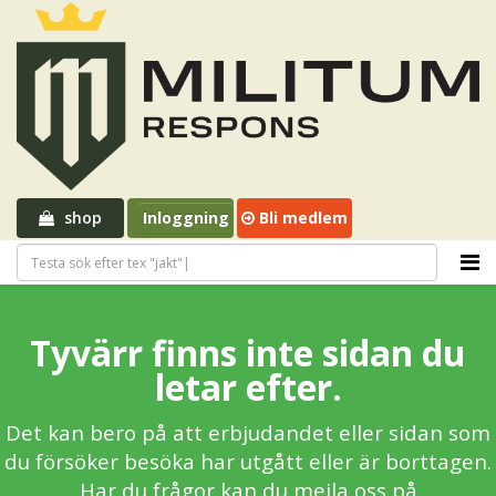
shop
Inloggning
Bli medlem
Tyvärr finns inte sidan du
letar efter.
Det kan bero på att erbjudandet eller sidan som
du försöker besöka har utgått eller är borttagen.
Har du frågor kan du mejla oss på