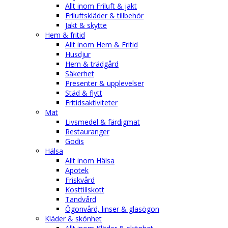
Allt inom Friluft & jakt
Friluftskläder & tillbehör
Jakt & skytte
Hem & fritid
Allt inom Hem & Fritid
Husdjur
Hem & trädgård
Säkerhet
Presenter & upplevelser
Städ & flytt
Fritidsaktiviteter
Mat
Livsmedel & färdigmat
Restauranger
Godis
Hälsa
Allt inom Hälsa
Apotek
Friskvård
Kosttillskott
Tandvård
Ögonvård, linser & glasögon
Kläder & skönhet