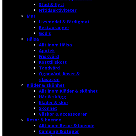
Städ & flytt
Fritidsaktiviteter
Mat
Livsmedel & färdigmat
Restauranger
Godis
Hälsa
Allt inom Hälsa
Apotek
Friskvård
Kosttillskott
Tandvård
Ögonvård, linser &
glasögon
Kläder & skönhet
Allt inom Kläder & skönhet
Hår & skägg
Kläder & skor
Skönhet
Väskor & accessoarer
Resor & boende
Allt inom Resor & boende
Camping & stugor