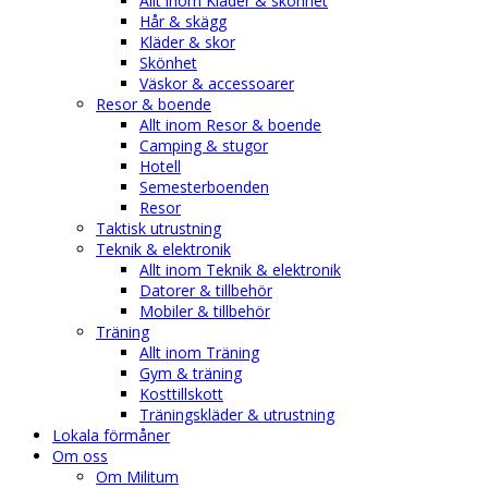
Allt inom Kläder & skönhet
Hår & skägg
Kläder & skor
Skönhet
Väskor & accessoarer
Resor & boende
Allt inom Resor & boende
Camping & stugor
Hotell
Semesterboenden
Resor
Taktisk utrustning
Teknik & elektronik
Allt inom Teknik & elektronik
Datorer & tillbehör
Mobiler & tillbehör
Träning
Allt inom Träning
Gym & träning
Kosttillskott
Träningskläder & utrustning
Lokala förmåner
Om oss
Om Militum