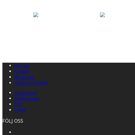
Om oss
Kontakt
Bli partner
Anslutna förbund
Värdegrund
Medlemskap
FAQ
Lokalt
FÖLJ OSS