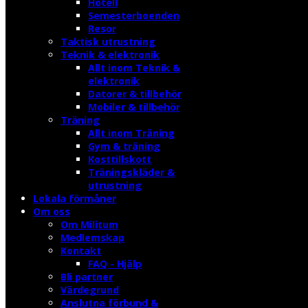
Hotell
Semesterboenden
Resor
Taktisk utrustning
Teknik & elektronik
Allt inom Teknik &
elektronik
Datorer & tillbehör
Mobiler & tillbehör
Träning
Allt inom Träning
Gym & träning
Kosttillskott
Träningskläder &
utrustning
Lokala förmåner
Om oss
Om Militum
Medlemskap
Kontakt
FAQ - Hjälp
Bli partner
Värdegrund
Anslutna förbund &