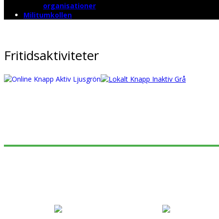
organisationer
Militumkollen
Fritidsaktiviteter