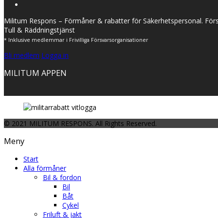
Militum Respons – Förmåner & rabatter för Säkerhetspersonal. Förs
Tull & Räddningstjänst
* Inklusive medlemmar i Frivilliga Försvarsorganisationer
Bli medlem
Logga in
MILITUM APPEN
© 2021 MILITUM RESPONS. All Rights Reserved.
Meny
Start
Alla förmåner
Bil & fordon
Bil
Båt
Cykel
Friluft & jakt