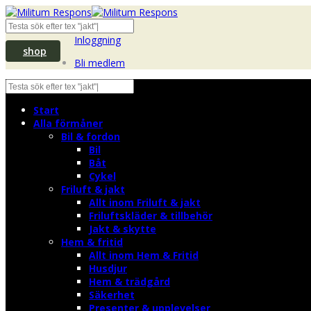
Inloggning
shop
Bli medlem
Start
Alla förmåner
Bil & fordon
Bil
Båt
Cykel
Friluft & jakt
Allt inom Friluft & jakt
Friluftskläder & tillbehör
Jakt & skytte
Hem & fritid
Allt inom Hem & Fritid
Husdjur
Hem & trädgård
Säkerhet
Presenter & upplevelser