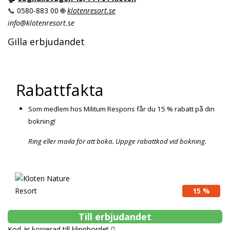
📞
0580-883 00 🌐
klotenresort.se
info@klotenresort.se
Gilla erbjudandet
Rabattfakta
Som medlem hos Militum Respons får du 15 % rabatt på din
bokning!
Ring eller maila för att boka. Uppge rabattkod vid bokning.
15 %
Till erbjudandet
Kod är kopierad till klippbordet