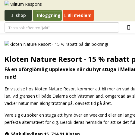
shop
Inloggning
Bli medlem
Kloten Nature Resort - 15 % rabatt 
Få en oförglömlig upplevelse när du hyr stuga i Mella
runt!
En vistelse hos Kloten Nature Resort kommer att bli mer än vad du f
län, vid gränsen till både Dalarna och Västmanland, omgärdad av sk
vacker natur man aldrig tröttnar på, oavsett tid på året.
Vare sig du söker en stuga att hyra över en weekend eller en längre
perfekta alternativet för dig. Besök deras hemsida för att se det fu
🏠
Sågkullevägen 15, 714 91 Kloten