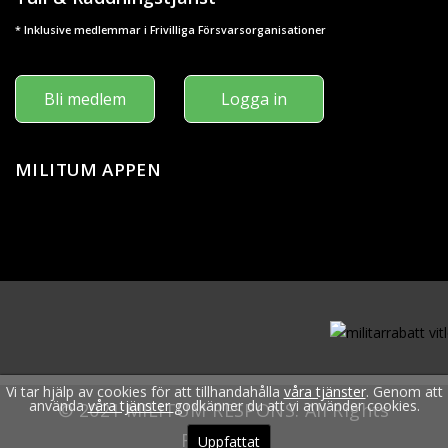
* Inklusive medlemmar i Frivilliga Försvarsorganisationer
Bli medlem
Logga in
MILITUM APPEN
Vi tar hjälp av cookies för att tillhandahålla
våra tjänster
. Genom att
använda
våra tjänster
godkänner du att vi använder cookies.
© 2021 MILITUM RESPONS. All Rights
Reserved.
Uppfattat