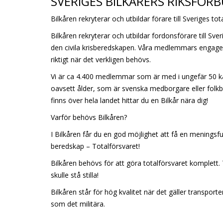
SVERIGES BILKÅRERS RIKSFÖRB
Bilkåren rekryterar och utbildar förare till Sveriges tot
Bilkåren rekryterar och utbildar fordonsförare till Sveri
den civila krisberedskapen. Våra medlemmars engageman
riktigt när det verkligen behövs.
Vi är ca 4.400 medlemmar som är med i ungefär 50 kår
oavsett ålder, som är svenska medborgare eller fol
finns över hela landet hittar du en Bilkår nära dig!
Varför behövs Bilkåren?
I Bilkåren får du en god möjlighet att få en meningsfull
beredskap – Totalförsvaret!
Bilkåren behövs för att göra totalförsvaret komplett. T
skulle stå stilla!
Bilkåren står för hög kvalitet när det gäller transporter
som det militära.