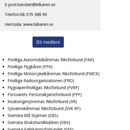
E-post:kansliet@bilkaren.se
Telefon:08-579 388 90
Hemsida: www.bilkaren.se
Bli medlem
Frivilliga Automobilkårernas Riksförbund (FAK)
Frivilliga Flygkåren (FFK)
Frivilliga Motorcykelkårernas Riksförbund (FMCK)
Frivilliga Radioorganisationen (FRO)
Flygvapenfrivilligas Riksförbund (FVRF)
Försvarets Personaltjänstförbund (FPF)
Insatsingenjörernas Riksförbund (IIR)
Sjövärnskårernas Riksförbund (SVK RF)
Svenska Blå Stjärnan (SBS)
Svenska Brukshundklubben (SBK)
Svenska Fallskärmsförbundet (SFF)