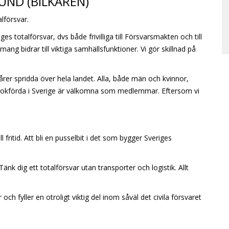
UND (BILKÅREN)
alförsvar.
ges totalförsvar, dvs både frivilliga till Försvarsmakten och till
g bidrar till viktiga samhällsfunktioner. Vi gör skillnad på
er spridda över hela landet. Alla, både män och kvinnor,
kbokförda i Sverige är välkomna som medlemmar. Eftersom vi
 fritid. Att bli en pusselbit i det som bygger Sveriges
änk dig ett totalförsvar utan transporter och logistik. Allt
 och fyller en otroligt viktig del inom såväl det civila försvaret